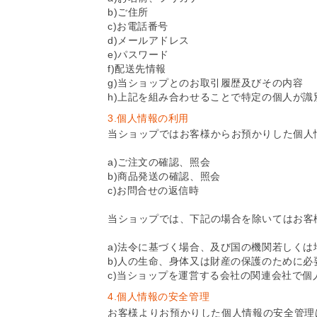
b)ご住所
c)お電話番号
d)メールアドレス
e)パスワード
f)配送先情報
g)当ショップとのお取引履歴及びその内容
h)上記を組み合わせることで特定の個人が識
3.個人情報の利用
当ショップではお客様からお預かりした個人
a)ご注文の確認、照会
b)商品発送の確認、照会
c)お問合せの返信時
当ショップでは、下記の場合を除いてはお客
a)法令に基づく場合、及び国の機関若しく
b)人の生命、身体又は財産の保護のために
c)当ショップを運営する会社の関連会社で個
4.個人情報の安全管理
お客様よりお預かりした個人情報の安全管理