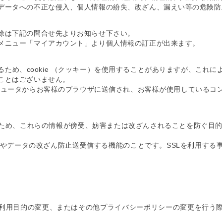
データへの不正な侵入、個人情報の紛失、改ざん、漏えい等の危険防
除は下記の問合せ先よりお知らせ下さい。
メニュー「マイアカウント」より個人情報の訂正が出来ます。
ため、cookie （クッキー）を使用することがありますが、これ
ことはございません。
コンピュータからお客様のブラウザに送信され、お客様が使用している
これらの情報が傍受、妨害または改ざんされることを防ぐ目的でSSL（Se
止やデータの改ざん防止送受信する機能のことです。SSLを利用す
利用目的の変更、またはその他プライバシーポリシーの変更を行う